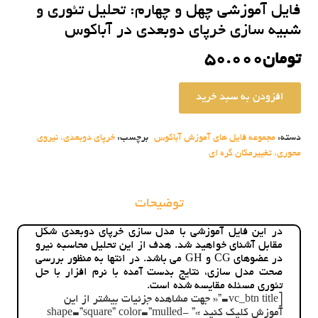
فایل آموزشی چهل و چهارم: تحلیل تئوری و
شبیه سازی خرپای دوبعدی در آباکوس
تومان
50.000
افزودن به سبد خرید
فایل
آموزشی
چهل
دسته:
مجموعه فایل های آموزش آباکوس
برچسب:
خرپای دوبعدی، نیروی
و
محوری، تغییرمکان گره ای
چهارم:
تحلیل
تئوری
و
توضیحات
شبیه
سازی
در این فایل آموزشی با مدل سازی خرپای دوبعدی شکل
خرپای
مقابل آشنای خواهید شد. هدف از این تحلیل محاسبه نیرو
دوبعدی
در عضوهای CG و GH می باشد. در انتها به منظور بررسی
در
صحت مدل سازی، نتایج بدست آمده با نرم افزار با حل
آباکوس
تئوری مسئله مقایسه شده است.
عدد
[vc_btn title=”« جهت مشاهده جزئیات بیشتر از این
آموزش کلیک کنید »” shape=”square” color=”mulled-