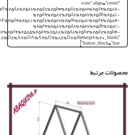
wine” align=”center”
p.com%2F%25d8%25a8%25d8%25b3%25d8%25aa%25d9%2587-
%25d9%2587%25d8%25a7%25db%258c-
2F%25d9%2581%25d8%25a7%25db%258c%25d9%2584-
%25d9%2587%25d8%25a7%25db%258c-
a2%25d9%2585%25d9%2588%25d8%25b2%25d8%25b4-
8%A7%DA%A9%D9%88%D8%B3|target:%20_blank|”
button_block=”true”]
محصولات مرتبط