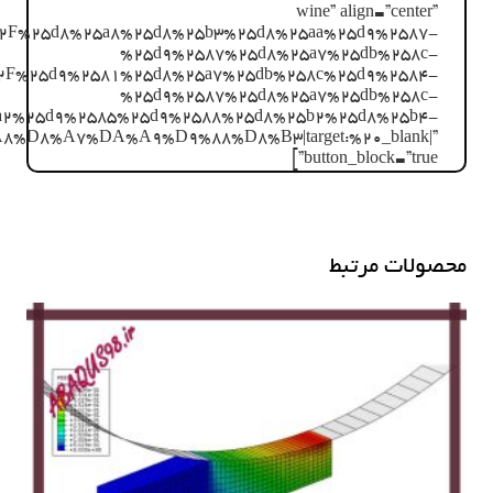
wine” align=”center”
p.com%2F%25d8%25a8%25d8%25b3%25d8%25aa%25d9%2587-
%25d9%2587%25d8%25a7%25db%258c-
2F%25d9%2581%25d8%25a7%25db%258c%25d9%2584-
%25d9%2587%25d8%25a7%25db%258c-
a2%25d9%2585%25d9%2588%25d8%25b2%25d8%25b4-
8%A7%DA%A9%D9%88%D8%B3|target:%20_blank|”
button_block=”true”]
محصولات مرتبط