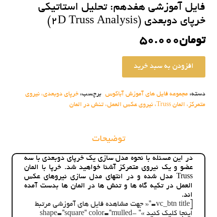
فایل آموزشی هفدهم: تحلیل استاتیکی
خرپای دوبعدی (2D Truss Analysis)
تومان
50.000
افزودن به سبد خرید
فایل
آموزشی
هفدهم:
دسته:
مجموعه فایل های آموزش آباکوس
برچسب:
خرپای دوبعدی، نیروی
تحلیل
متمرکز، المان Truss، نیروی عکس العمل، تنش در المان
استاتیکی
خرپای
دوبعدی
(2D
توضیحات
Truss
Analysis)
در این مسئله با نحوه مدل سازی یک خرپای دوبعدی با سه
عدد
عضو و یک نیروی متمرکز آشنا خواهید شد. خرپا با المان
Truss مدل شده و در انتهای مدل سازی نیروهای عکس
العمل در تکیه گاه ها و تنش ها در المان ها بدست آمده
اند.
[vc_btn title=”« جهت مشاهده فایل های آموزشی مرتبط
اینجا کلیک کنید »” shape=”square” color=”mulled-