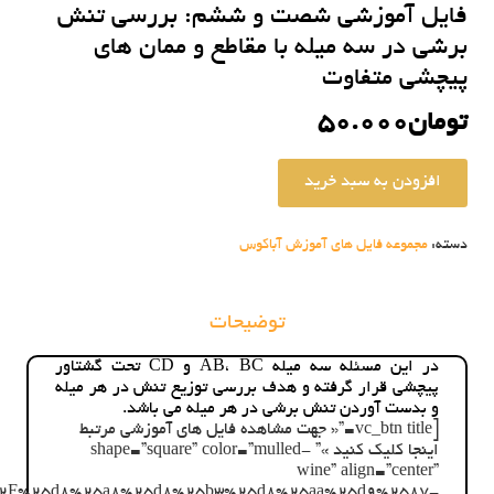
فایل آموزشی شصت و ششم: بررسی تنش
برشی در سه میله با مقاطع و ممان های
پیچشی متفاوت
تومان
50.000
افزودن به سبد خرید
فایل
آموزشی
شصت
دسته:
مجموعه فایل های آموزش آباکوس
و
ششم:
بررسی
تنش
توضیحات
برشی
در
در این مسئله سه میله AB، BC و CD تحت گشتاور
سه
پیچشی قرار گرفته و هدف بررسی توزیع تنش در هر میله
میله
و بدست آوردن تنش برشی در هر میله می باشد.
با
[vc_btn title=”« جهت مشاهده فایل های آموزشی مرتبط
مقاطع
اینجا کلیک کنید »” shape=”square” color=”mulled-
و
wine” align=”center”
ممان
p.com%2F%25d8%25a8%25d8%25b3%25d8%25aa%25d9%2587-