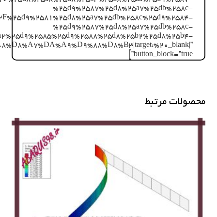
های
%25d9%2587%25d8%25a7%25db%258c-
پیچشی
2F%25d9%2581%25d8%25a7%25db%258c%25d9%2584-
متفاوت
%25d9%2587%25d8%25a7%25db%258c-
عدد
a2%25d9%2585%25d9%2588%25d8%25b2%25d8%25b4-
8%A7%DA%A9%D9%88%D8%B3|target:%20_blank|”
button_block=”true”]
محصولات مرتبط