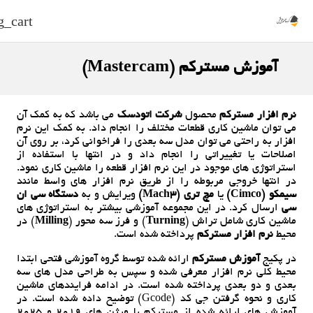
g_cart
آموزش مسترکم (Mastercam)
نرم افزار مسترکم
محصول
شرکت اتودسک
می باشد که به کمک آن
می توان ماشین کاری قطعات مختلف را انجام داد. به کمک این نرم
افزار به راحتی می توان مدل سه بعدی را فراخوانی کرد، بر روی آن
اصلاحات یا تغییراتی را انجام داد و در انتها با استفاده از
استراتوژی های موجود در این نرم افزار قطعه را ماشین کاری نمود.
در انتها خروجی مربوطه را از طریق نرم افزار های واسط مانند
سیمکو (Cimco)
یا
مچ تری (Mach3)
ویرایش و به
دستگاه سی ان
سی
ارسال کرد. در این مجموعه آموزشی بیشتر به استراتوژی های
ماشین کاری شامل تراش (
Turning
) و فرز سه محور (
Milling
) در
محیط
نرم افزار مسترکم
پرداخته شده است.
در پکیج
آموزش مسترکم
ارائه شده توسط گروه آموزشی فتحی ابتدا
محیط کلی نرم افزار معرفی شده و سپس به طراحی مدل های سه
بعدی و دو بعدی پرداخته شده است. در ادامه فرایندهای ماشین
کاری و نحوه گرفتن جی کد (Gcode) توضیح داده شده است. در
آموزش های ارائه شده از مسترکم با ورژن های 2019 و 2025