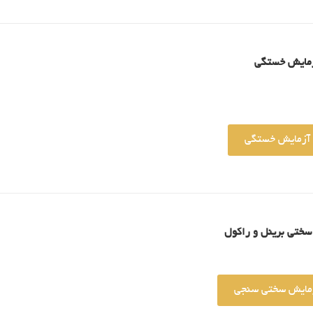
زمایش خستگی
ر آزمایش خستگی
سختی برینل و راکول
آزمایش سختی سنجی