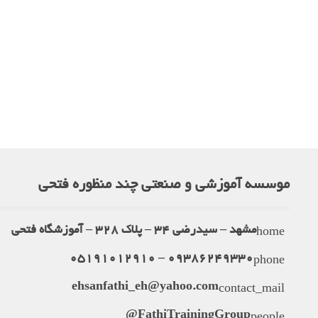
موسسه آموزشی و صنعتی چند منظوره فتحی
home
مشهد – سیدرضی 34 – پلاک 328 – آموزشگاه فتحی
phone
09386249330 – 05191012910
contact_mail
ehsanfathi_eh@yahoo.com
people
FathiTrainingGroup@